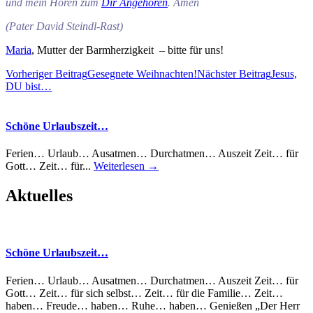
und mein Hören zum
Dir Angehören
. Amen
(Pater David Steindl-Rast)
Maria
, Mutter der Barmherzigkeit – bitte für uns!
Beitragsnavigation
Vorheriger Beitrag
Gesegnete Weihnachten!
Nächster Beitrag
Jesus,
DU bist…
Schöne Urlaubszeit…
Ferien… Urlaub… Ausatmen… Durchatmen… Auszeit Zeit… für
Gott… Zeit… für...
Weiterlesen →
Aktuelles
Schöne Urlaubszeit…
Ferien… Urlaub… Ausatmen… Durchatmen… Auszeit Zeit… für
Gott… Zeit… für sich selbst… Zeit… für die Familie… Zeit…
haben… Freude… haben… Ruhe… haben… Genießen „Der Herr