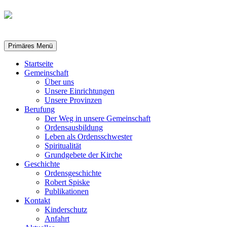
Suchen
Zum
Primäres Menü
Inhalt
springen
Startseite
Gemeinschaft
Über uns
Unsere Einrichtungen
Unsere Provinzen
Berufung
Der Weg in unsere Gemeinschaft
Ordensausbildung
Leben als Ordensschwester
Spiritualität
Grundgebete der Kirche
Geschichte
Ordensgeschichte
Robert Spiske
Publikationen
Kontakt
Kinderschutz
Anfahrt