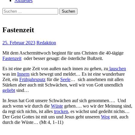
Aktuelles
Suchen
nach:
Fastenzeit
25. Februar 2023
Redaktion
Mit dem Aschermittwoch beginnt für uns Christen die 40-tägige
Fastenzeit
oder besser gesagt: die österliche Bußzeit.
Es ist eine gute Zeit von außen nach innen zu gehen, zu
lauschen
was im
Innern
sich bewegt und meldet… Es ist eine wunderbare
Zeit, ein
Frühjahrsputz
für die
Seele
… sich annehmen mit allen
Stärken aber auch mit Schwächen, weil wir von Gott unendlich
geliebt
sind…
In Jesus hat Gott unsere Schwächen auf sich genommen…. Und
auch wenn wir durch die
Wüste
gehen…. wo wir der Meinung sind,
da regt sich nichts, ist alles
trocken
, es wächst und gedeiht nichts…
Der Geist Gottes ist mit uns und Jesus geht unseren
Weg
mit, auch
durch die Wüste… (Mt 4, 1–11)